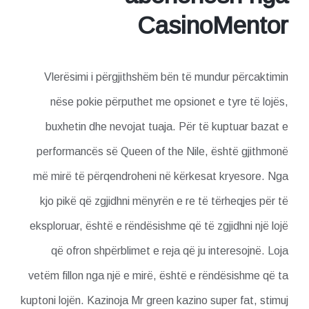
CasinoMentor
Vlerësimi i përgjithshëm bën të mundur përcaktimin
nëse pokie përputhet me opsionet e tyre të lojës,
buxhetin dhe nevojat tuaja. Për të kuptuar bazat e
performancës së Queen of the Nile, është gjithmonë
më mirë të përqendroheni në kërkesat kryesore. Nga
kjo pikë që zgjidhni mënyrën e re të tërheqjes për të
eksploruar, është e rëndësishme që të zgjidhni një lojë
që ofron shpërblimet e reja që ju interesojnë. Loja
vetëm fillon nga një e mirë, është e rëndësishme që ta
kuptoni lojën. Kazinoja Mr green kazino super fat, stimuj