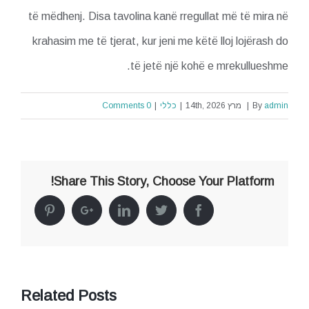
të mëdhenj. Disa tavolina kanë rregullat më të mira në
krahasim me të tjerat, kur jeni me këtë lloj lojërash do
të jetë një kohë e mrekullueshme.
admin
By
|
מרץ 14th, 2026
|
כללי
|
0 Comments
Share This Story, Choose Your Platform!
Pinterest
Google+
Linkedin
Twitter
Facebook
Related Posts