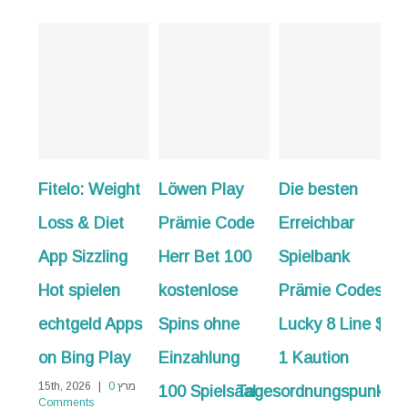
lo: Weight
Löwen Play
Die besten
50 Freispiele
 & Diet
Prämie Code
Erreichbar
bloß
Sizzling
Herr Bet 100
Spielbank
Einzahlun
spielen
kostenlose
Prämie Codes
Sofort
geld Apps
Spins ohne
Lucky 8 Line $
erhältlich
ing Play
Einzahlung
1 Kaution
zusätzlich
מרץ 15th, 2026
0
|
100 Spielsaal
Tagesordnungspunkt
Informatio
ents