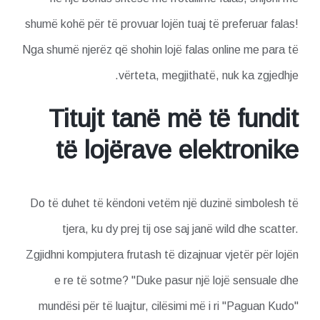
shumë kohë për të provuar lojën tuaj të preferuar falas!
Nga shumë njerëz që shohin lojë falas online me para të
vërteta, megjithatë, nuk ka zgjedhje.
Titujt tanë më të fundit
të lojërave elektronike
Do të duhet të këndoni vetëm një duzinë simbolesh të
tjera, ku dy prej tij ose saj janë wild dhe scatter.
Zgjidhni kompjutera frutash të dizajnuar vjetër për lojën
e re të sotme? "Duke pasur një lojë sensuale dhe
mundësi për të luajtur, cilësimi më i ri "Paguan Kudo"