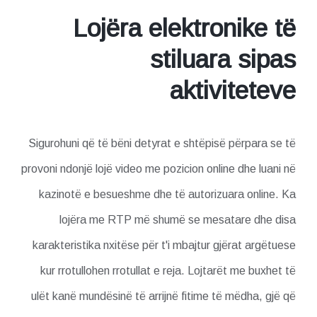
Lojëra elektronike të
stiluara sipas
aktiviteteve
Sigurohuni që të bëni detyrat e shtëpisë përpara se të
provoni ndonjë lojë video me pozicion online dhe luani në
kazinotë e besueshme dhe të autorizuara online. Ka
lojëra me RTP më shumë se mesatare dhe disa
karakteristika nxitëse për t'i mbajtur gjërat argëtuese
kur rrotullohen rrotullat e reja. Lojtarët me buxhet të
ulët kanë mundësinë të arrijnë fitime të mëdha, gjë që