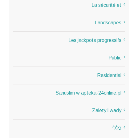
La sécurité et
Landscapes
Les jackpots progressifs
Public
Residential
Sanuslim w apteka-24online.pl
Zalety i wady
כללי