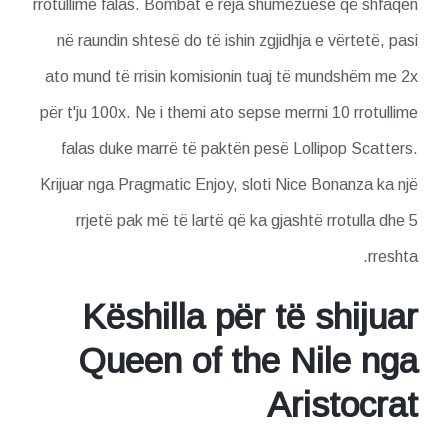
rrotullime falas. Bombat e reja shumëzuese që shfaqen
në raundin shtesë do të ishin zgjidhja e vërtetë, pasi
ato mund të rrisin komisionin tuaj të mundshëm me 2x
për t'ju 100x. Ne i themi ato sepse merrni 10 rrotullime
falas duke marrë të paktën pesë Lollipop Scatters.
Krijuar nga Pragmatic Enjoy, sloti Nice Bonanza ka një
rrjetë pak më të lartë që ka gjashtë rrotulla dhe 5
rreshta.
Këshilla për të shijuar
Queen of the Nile nga
Aristocrat