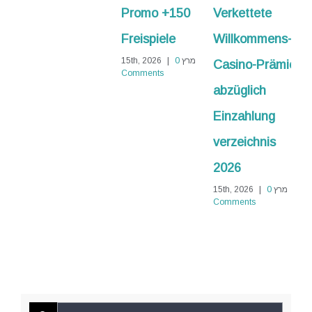
Promo +150
Verkettete
No
Freispiele
Willkommens-
Abschlagzah
15
0
|
מרץ 15th, 2026
0
|
Casino-Prämie
Comments
Comments
abzüglich
Einzahlung
verzeichnis
2026
מרץ 15th, 2026
0
|
Comments