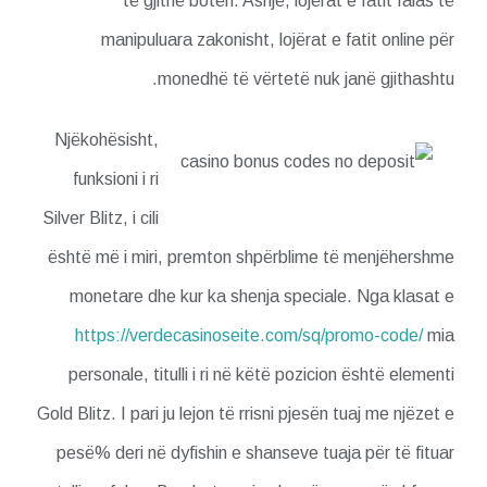
të gjithë botën. Asnjë, lojërat e fatit falas të
manipuluara zakonisht, lojërat e fatit online për
monedhë të vërtetë nuk janë gjithashtu.
Njëkohësisht,
funksioni i ri
Silver Blitz, i cili
është më i miri, premton shpërblime të menjëhershme
monetare dhe kur ka shenja speciale. Nga klasat e
https://verdecasinoseite.com/sq/promo-code/
mia
personale, titulli i ri në këtë pozicion është elementi
Gold Blitz. I pari ju lejon të rrisni pjesën tuaj me njëzet e
pesë% deri në dyfishin e shanseve tuaja për të fituar