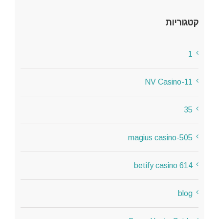
קטגוריות
1
11-NV Casino
35
505-magius casino
614 betify casino
blog