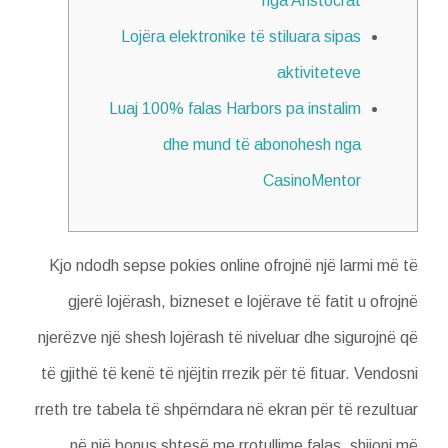
nga Aristocrat
Lojëra elektronike të stiluara sipas
aktiviteteve
Luaj 100% falas Harbors pa instalim
dhe mund të abonohesh nga
CasinoMentor
Kjo ndodh sepse pokies online ofrojnë një larmi më të
gjerë lojërash, bizneset e lojërave të fatit u ofrojnë
njerëzve një shesh lojërash të niveluar dhe sigurojnë që
të gjithë të kenë të njëjtin rrezik për të fituar. Vendosni
rreth tre tabela të shpërndara në ekran për të rezultuar
në një bonus shtesë me rrotullime falas, shijoni më