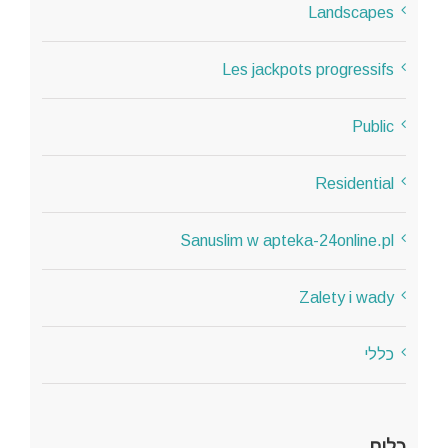
Landscapes
Les jackpots progressifs
Public
Residential
Sanuslim w apteka-24online.pl
Zalety i wady
כללי
כלים