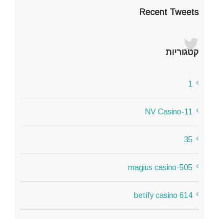
Recent Tweets
קטגוריות
1
11-NV Casino
35
505-magius casino
614 betify casino