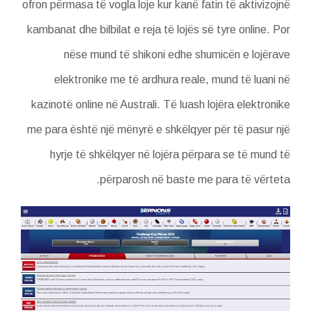
ofron përmasa të vogla loje kur kanë fatin të aktivizojnë
kambanat dhe bilbilat e reja të lojës së tyre online. Por
nëse mund të shikoni edhe shumicën e lojërave
elektronike me të ardhura reale, mund të luani në
kazinotë online në Australi. Të luash lojëra elektronike
me para është një mënyrë e shkëlqyer për të pasur një
hyrje të shkëlqyer në lojëra përpara se të mund të
përparosh në baste me para të vërteta.