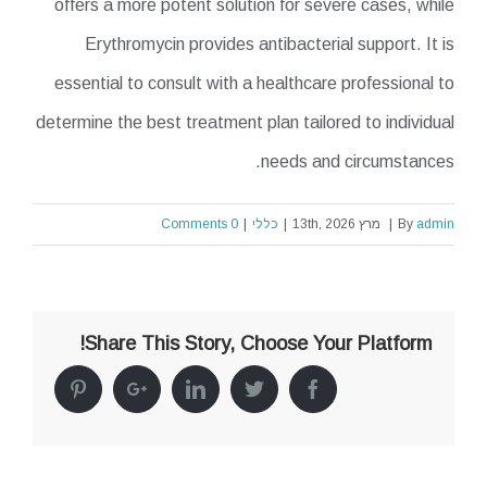
offers a more potent solution for severe cases, while
Erythromycin provides antibacterial support. It is
essential to consult with a healthcare professional to
determine the best treatment plan tailored to individual
needs and circumstances.
admin
By
|
מרץ 13th, 2026
|
כללי
|
0 Comments
Share This Story, Choose Your Platform!
Pinterest
Google+
Linkedin
Twitter
Facebook