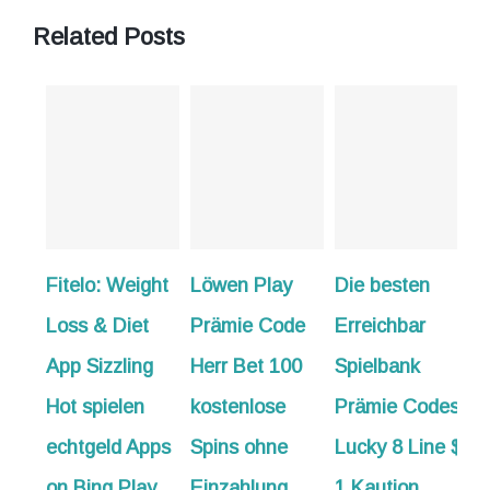
Related Posts
elo: Weight
Löwen Play
Die besten
50 Freispiele
s & Diet
Prämie Code
Erreichbar
bloß
 Sizzling
Herr Bet 100
Spielbank
Einzahlun
 spielen
kostenlose
Prämie Codes
Sofort
tgeld Apps
Spins ohne
Lucky 8 Line $
erhältlich
Bing Play
Einzahlung
1 Kaution
zusätzlich