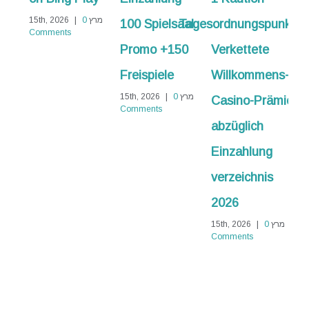
מרץ 15th, 2026
0
|
100 Spielsaal
Tagesordnungspunkt
Informati
ments
Promo +150
Verkettete
No
Freispiele
Willkommens-
Abschlagza
|
מרץ 15th, 2026
0
|
Casino-Prämie
Comments
Comments
abzüglich
Einzahlung
verzeichnis
2026
מרץ 15th, 2026
0
|
Comments