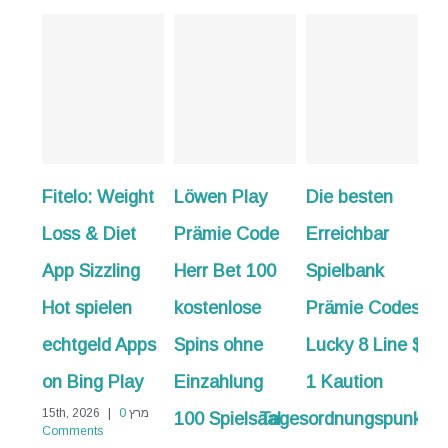
Löwen Play
Die besten
50 Freispiele
G
Prämie Code
Erreichbar
bloß
E
Herr Bet 100
Spielbank
Einzahlung
kostenlose
Prämie Codes
Sofort
C
Spins ohne
Lucky 8 Line $
erhältlich
Einzahlung
1 Kaution
zusätzliche
100 Spielsaal
Tagesordnungspunkt
Informationen