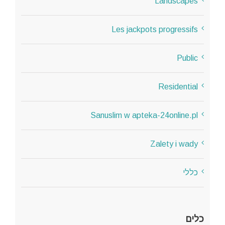
Landscapes
Les jackpots progressifs
Public
Residential
Sanuslim w apteka-24online.pl
Zalety i wady
כללי
כלים