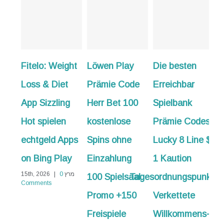
eight
Löwen Play
Die besten
50 Freispiele
et
Prämie Code
Erreichbar
bloß
ing
Herr Bet 100
Spielbank
Einzahlung
en
kostenlose
Prämie Codes
Sofort
Apps
Spins ohne
Lucky 8 Line $
erhältlich
lay
Einzahlung
1 Kaution
zusätzliche
מרץ 15th, 2026
0
100 Spielsaal
Tagesordnungspunkt
Informationen
Promo +150
Verkettete
No
Freispiele
Willkommens-
Abschlagzahlung