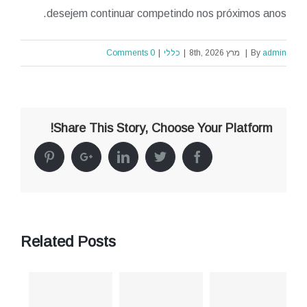
desejem continuar competindo nos próximos anos.
admin
By
|
מרץ 8th, 2026
|
כללי
|
0 Comments
Share This Story, Choose Your Platform!
Pinterest
Google+
Linkedin
Twitter
Facebook
Related Posts