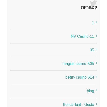
קטגוריות
1
11-NV Casino
35
505-magius casino
614 betify casino
blog
BonusHunt : Guide