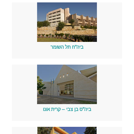
ביה"ח תל השומר
ביה"ס בן צבי – קרית אונו