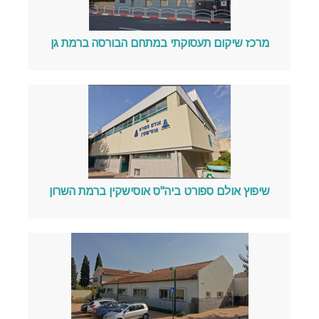
מרכז שיקום תעסוקתי במתחם הבורסה ברמת גן
שיפוץ אולם ספורט ביה"ס אוסישקין ברמת השרון