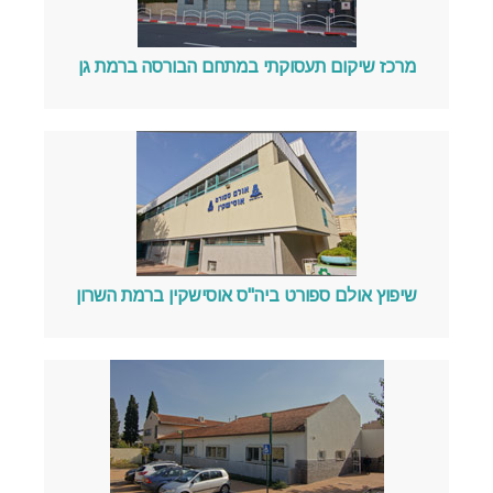
מרכז שיקום תעסוקתי במתחם הבורסה ברמת גן
שיפוץ אולם ספורט ביה"ס אוסישקין ברמת השרון