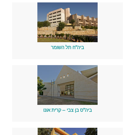
ביה"ח תל השומר
ביה"ס בן צבי – קרית אונו